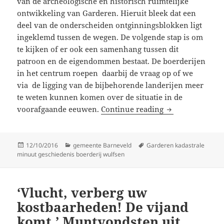
van de archeologische en historisch ruimtelijke
ontwikkeling van Garderen. Hieruit bleek dat een
deel van de onderscheiden ontginningsblokken ligt
ingeklemd tussen de wegen. De volgende stap is om
te kijken of er ook een samenhang tussen dit
patroon en de eigendommen bestaat. De boerderijen
in het centrum roepen daarbij de vraag op of we
via de ligging van de bijbehorende landerijen meer
te weten kunnen komen over de situatie in de
Garderen, een p
voorafgaande eeuwen.
Continue reading
Posted
Categories
Tags
12/10/2016
gemeente Barneveld
Garderen kadastrale
on
minuut geschiedenis boerderij wulfsen
‘Vlucht, verberg uw
kostbaarheden! De vijand
komt.’ Muntvondsten uit