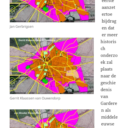
eerste
aanzet
ertoe
bijdrag
Jan Gerbrigsen
en dat
er meer
historis
ch
onderzo
ek zal
plaats
naar de
geschie
denis
van
Gerrit Klaassen van Ouwendorp
Gardere
n als
middele
euwse