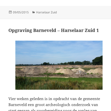
Posted
Categories
09/05/2015
Harselaar Zuid
on
Opgraving Barneveld – Harselaar Zuid 1
Vier weken geleden is in opdracht van de gemeente
Barneveld een groot archeologisch onderzoek van
start gegaan als voorbereiding voor de aanleg van