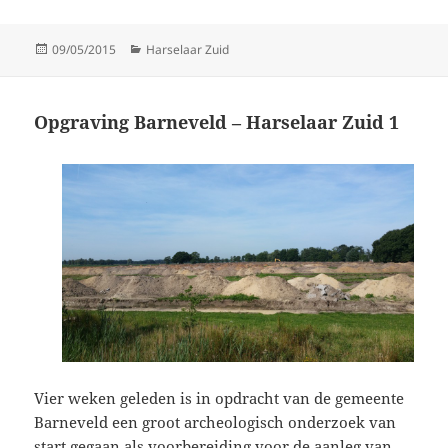
Posted
Categories
09/05/2015
Harselaar Zuid
on
Opgraving Barneveld – Harselaar Zuid 1
Vier weken geleden is in opdracht van de gemeente
Barneveld een groot archeologisch onderzoek van
start gegaan als voorbereiding voor de aanleg van