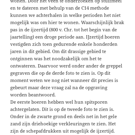
wonen. Door het veen te onderzoeken op stuifmeel
en te dateren met behulp van de C14 methode
kunnen
we achterhalen in welke perioden het niet
mogelijk was om hier te wonen. Waarschijnlijk brak
pas in de ijzertijd (800 v. Chr. tot het begin van de
jaartelling) een droge periode aan. IJzertijd boeren
vestigden zich toen gedurende enkele honderden
jaren in dit gebied. Om dit drassige gebied te
ontginnen was het noodzakelijk om het te
ontwateren. Daarvoor werd onder ander de greppel
gegraven die op de derde foto te zien is. Op dit
moment weten we nog niet wanneer dit precies is
gebeurt maar deze vraag zal na de opgraving
worden beantwoord.
De eerste boeren hebben wel hun spitsporen
achtergelaten. Dit is op de tweede foto te zien is.
Onder in de zwarte grond en deels net in het gele
zand zijn driehoekige verkleuringen te zien. Het
zijn de schepafdrukken uit mogelijk de ijzertijd.