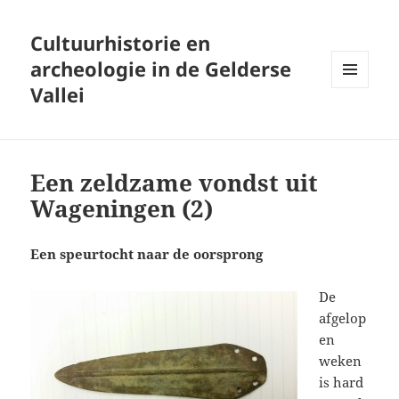
Cultuurhistorie en
archeologie in de Gelderse
Vallei
MENU
AND
WIDGETS
Een zeldzame vondst uit
Wageningen (2)
Een speurtocht naar de oorsprong
De
afgelop
en
weken
is hard