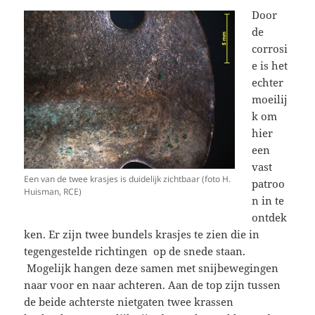
Door
de
corrosi
e is het
echter
moeilij
k om
hier
een
vast
Een van de twee krasjes is duidelijk zichtbaar (foto H.
patroo
Huisman, RCE)
n in te
ontdek
ken. Er zijn twee bundels krasjes te zien die in
tegengestelde richtingen op de snede staan.
Mogelijk hangen deze samen met snijbewegingen
naar voor en naar achteren. Aan de top zijn tussen
de beide achterste nietgaten twee krassen