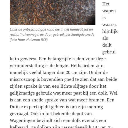
Het
wapen
is
waarsc
Links de onbeschadigde rand die in het handvat zat en
hijnlijk
rechts (halverwege) de door gebruik beschadigde snede
als
(foto Hans Huisman RCE)
dolk
gebrui
kt in geweest. Een belangrijke reden voor deze
veronderstelling is de lengte. Helbaarden zijn
namelijk veelal langer dan 20 cm zijn. Onder de
miscroscoop is bovendien goed te zien dat aan beide
zijden sprake is van een lichte slijtage door het
gelijkmatige gebruik wat meer past bij een dolk. Wel
is aan een snede sprake van wat meer bramen. Een
Duitse expert op dit gebied is om zijn mening
gevraagd. Ook in het bekende depot van
Wageningen bevindt zich een dolk evenals een
helbaard. De dolken zijn respectievelijk 14,5 en 15