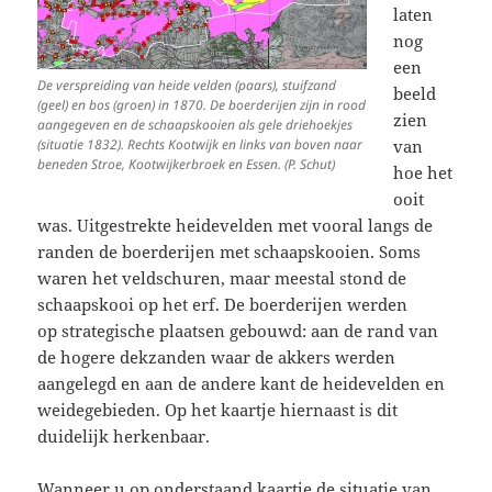
laten
nog
een
De verspreiding van heide velden (paars), stuifzand
beeld
(geel) en bos (groen) in 1870. De boerderijen zijn in rood
zien
aangegeven en de schaapskooien als gele driehoekjes
(situatie 1832). Rechts Kootwijk en links van boven naar
van
beneden Stroe, Kootwijkerbroek en Essen. (P. Schut)
hoe het
ooit
was. Uitgestrekte heidevelden met vooral langs de
randen de boerderijen met schaapskooien. Soms
waren het veldschuren, maar meestal stond de
schaapskooi op het erf. De boerderijen werden
op strategische plaatsen gebouwd: aan de rand van
de hogere dekzanden waar de akkers werden
aangelegd en aan de andere kant de heidevelden en
weidegebieden. Op het kaartje hiernaast is dit
duidelijk herkenbaar.
Wanneer u op onderstaand kaartje de situatie van