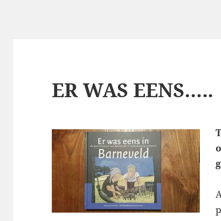
ER WAS EENS…..
o
g
A
p